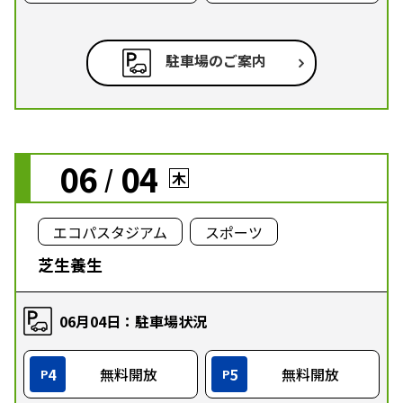
駐車場のご案内
06
04
/
木
エコパスタジアム
スポーツ
芝生養生
06月04日：駐車場状況
4
無料開放
5
無料開放
P
P