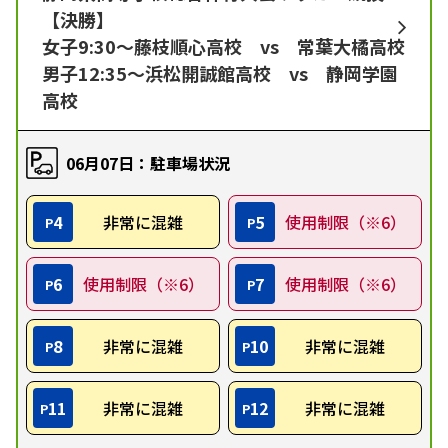
【決勝】
女子9:30～藤枝順心高校 vs 常葉大橘高校
男子12:35～浜松開誠館高校 vs 静岡学園
高校
06月07日：駐車場状況
4
非常に混雑
5
使用制限（※6）
P
P
6
使用制限（※6）
7
使用制限（※6）
P
P
8
非常に混雑
10
非常に混雑
P
P
11
非常に混雑
12
非常に混雑
P
P