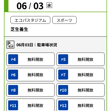
06
03
/
水
エコパスタジアム
スポーツ
芝生養生
06月03日：駐車場状況
4
無料開放
5
無料開放
P
P
6
無料開放
7
無料開放
P
P
8
無料開放
10
無料開放
P
P
11
無料開放
12
無料開放
P
P