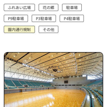
ふれあい広場
花の郷
駐車場
P9駐車場
P3駐車場
P4駐車場
園内通行規制
その他