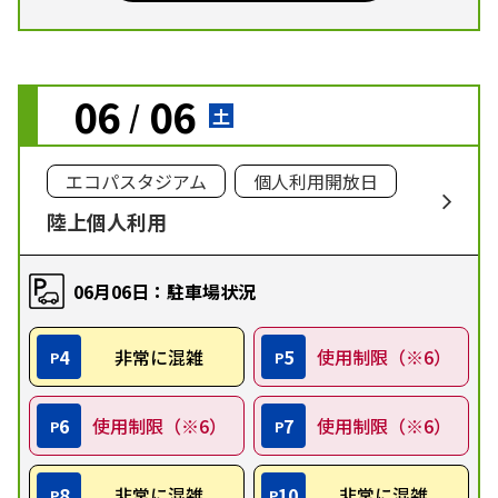
06
06
/
土
エコパスタジアム
個人利用開放日
陸上個人利用
06月06日：駐車場状況
4
非常に混雑
5
使用制限（※6）
P
P
6
使用制限（※6）
7
使用制限（※6）
P
P
8
非常に混雑
10
非常に混雑
P
P