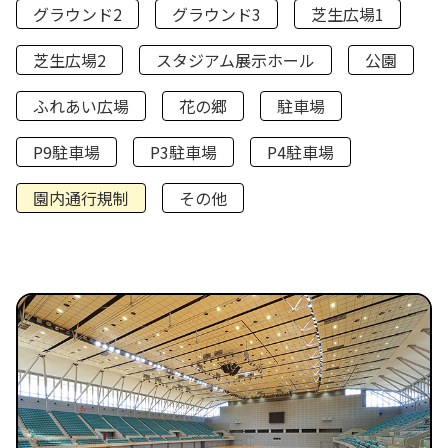
グラウンド2
グラウンド3
芝生広場1
芝生広場2
スタジアム展示ホール
公園
ふれあい広場
花の郷
駐車場
P9駐車場
P3駐車場
P4駐車場
園内通行規制
その他