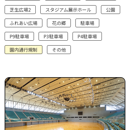
芝生広場2
スタジアム展示ホール
公園
ふれあい広場
花の郷
駐車場
P9駐車場
P3駐車場
P4駐車場
園内通行規制
その他