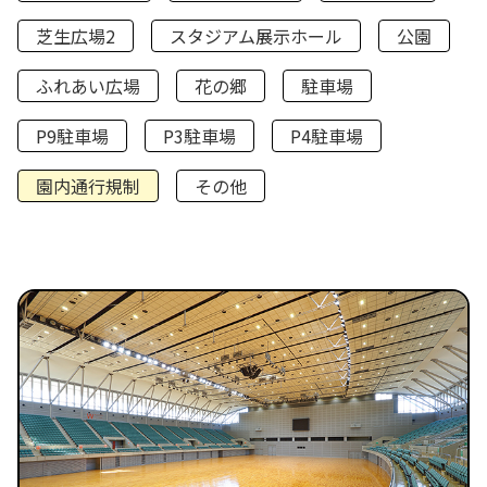
芝生広場2
スタジアム展示ホール
公園
ふれあい広場
花の郷
駐車場
P9駐車場
P3駐車場
P4駐車場
園内通行規制
その他