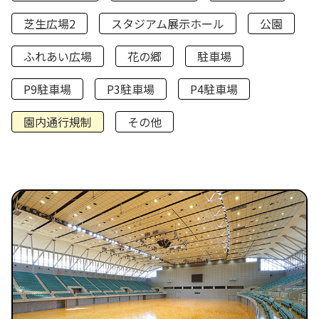
芝生広場2
スタジアム展示ホール
公園
ふれあい広場
花の郷
駐車場
P9駐車場
P3駐車場
P4駐車場
園内通行規制
その他