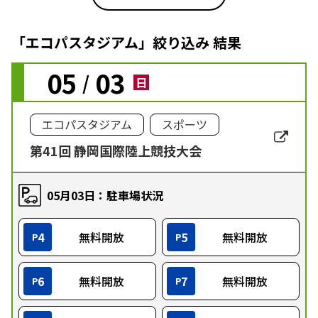
「エコパスタジアム」絞り込み 結果
05
03
/
日
エコパスタジアム
スポーツ
第41回 静岡国際陸上競技大会
05月03日：駐車場状況
4
無料開放
5
無料開放
P
P
6
無料開放
7
無料開放
P
P