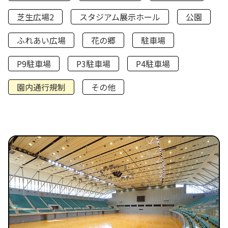
芝生広場2
スタジアム展示ホール
公園
ふれあい広場
花の郷
駐車場
P9駐車場
P3駐車場
P4駐車場
園内通行規制
その他