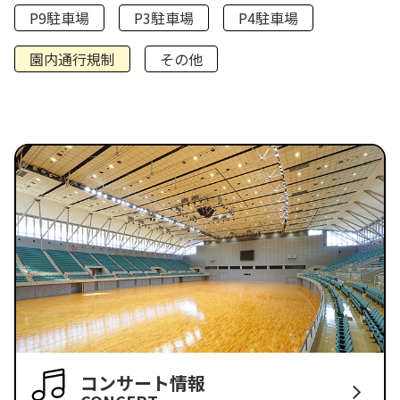
P9駐車場
P3駐車場
P4駐車場
園内通行規制
その他
コンサート情報