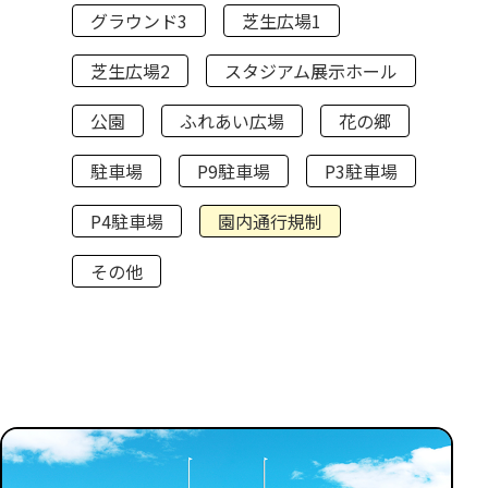
グラウンド3
芝生広場1
芝生広場2
スタジアム展示ホール
公園
ふれあい広場
花の郷
駐車場
P9駐車場
P3駐車場
P4駐車場
園内通行規制
その他