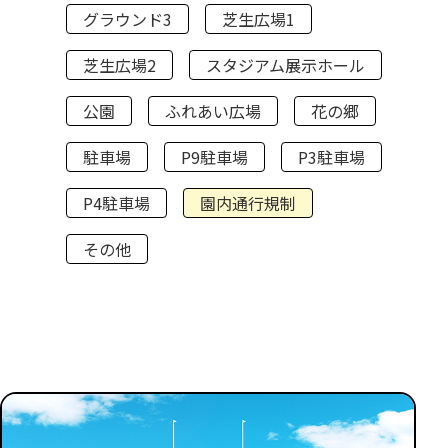
グラウンド3
芝生広場1
芝生広場2
スタジアム展示ホール
公園
ふれあい広場
花の郷
駐車場
P9駐車場
P3駐車場
P4駐車場
園内通行規制
その他