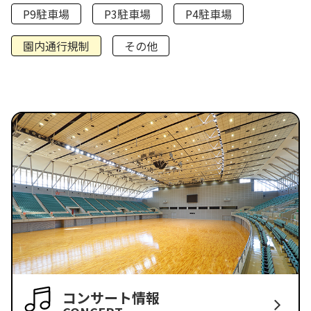
P9駐車場
P3駐車場
P4駐車場
園内通行規制
その他
コンサート情報