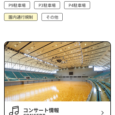
P9駐車場
P3駐車場
P4駐車場
園内通行規制
その他
コンサート情報