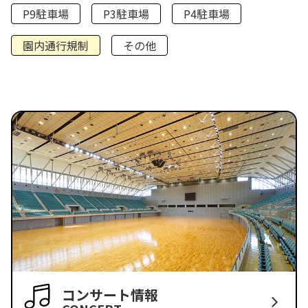
P9駐車場
P3駐車場
P4駐車場
園内通行規制
その他
コンサート情報