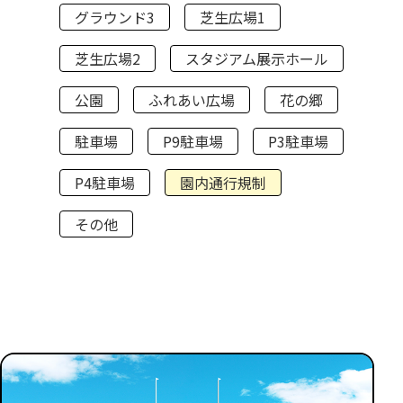
グラウンド3
芝生広場1
芝生広場2
スタジアム展示ホール
公園
ふれあい広場
花の郷
駐車場
P9駐車場
P3駐車場
P4駐車場
園内通行規制
その他