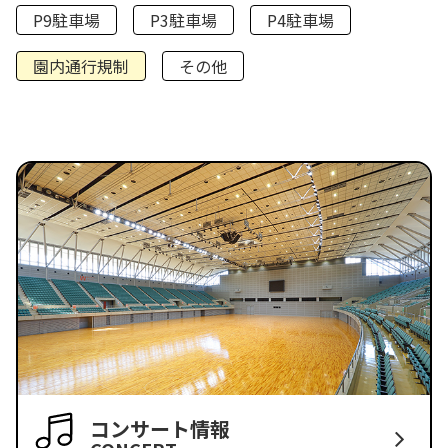
P9駐車場
P3駐車場
P4駐車場
園内通行規制
その他
コンサート情報