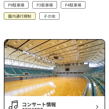
P9駐車場
P3駐車場
P4駐車場
園内通行規制
その他
コンサート情報