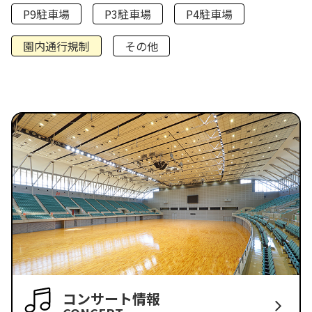
P9駐車場
P3駐車場
P4駐車場
園内通行規制
その他
コンサート情報