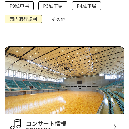
P9駐車場
P3駐車場
P4駐車場
園内通行規制
その他
コンサート情報