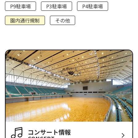
P9駐車場
P3駐車場
P4駐車場
園内通行規制
その他
コンサート情報