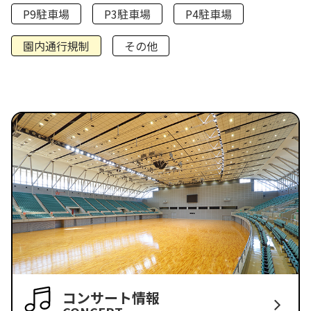
P9駐車場
P3駐車場
P4駐車場
園内通行規制
その他
コンサート情報