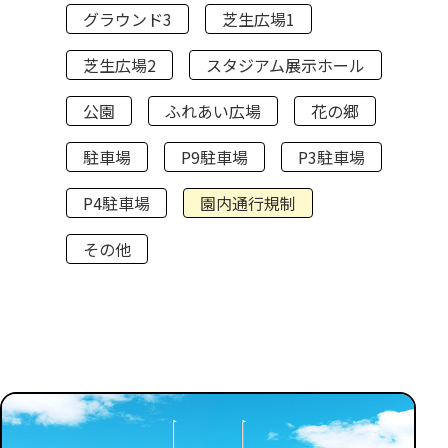
グラウンド3
芝生広場1
芝生広場2
スタジアム展示ホール
公園
ふれあい広場
花の郷
駐車場
P9駐車場
P3駐車場
P4駐車場
園内通行規制
その他