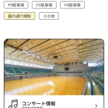
P9駐車場
P3駐車場
P4駐車場
園内通行規制
その他
コンサート情報