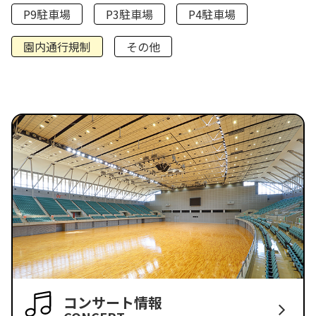
P9駐車場
P3駐車場
P4駐車場
園内通行規制
その他
コンサート情報