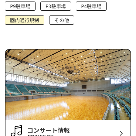
P9駐車場
P3駐車場
P4駐車場
園内通行規制
その他
コンサート情報