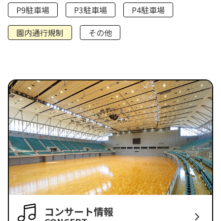
P9駐車場
P3駐車場
P4駐車場
園内通行規制
その他
コンサート情報