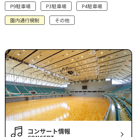
P9駐車場
P3駐車場
P4駐車場
園内通行規制
その他
コンサート情報