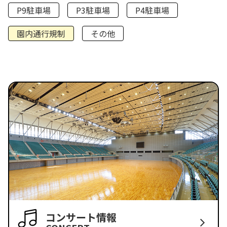
P9駐車場
P3駐車場
P4駐車場
園内通行規制
その他
コンサート情報