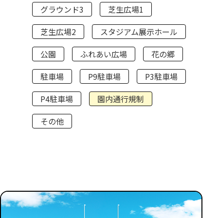
グラウンド3
芝生広場1
芝生広場2
スタジアム展示ホール
公園
ふれあい広場
花の郷
駐車場
P9駐車場
P3駐車場
P4駐車場
園内通行規制
その他