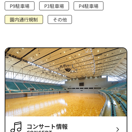
P9駐車場
P3駐車場
P4駐車場
園内通行規制
その他
コンサート情報