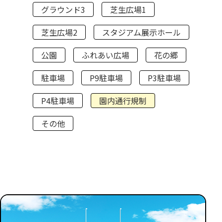
グラウンド3
芝生広場1
芝生広場2
スタジアム展示ホール
公園
ふれあい広場
花の郷
駐車場
P9駐車場
P3駐車場
P4駐車場
園内通行規制
その他