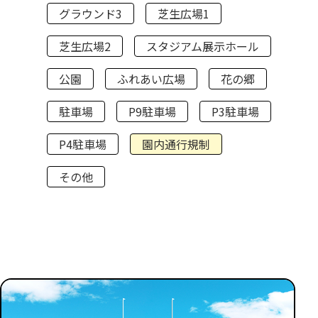
グラウンド3
芝生広場1
芝生広場2
スタジアム展示ホール
公園
ふれあい広場
花の郷
駐車場
P9駐車場
P3駐車場
P4駐車場
園内通行規制
その他