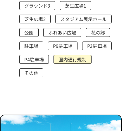
グラウンド3
芝生広場1
芝生広場2
スタジアム展示ホール
公園
ふれあい広場
花の郷
駐車場
P9駐車場
P3駐車場
P4駐車場
園内通行規制
その他