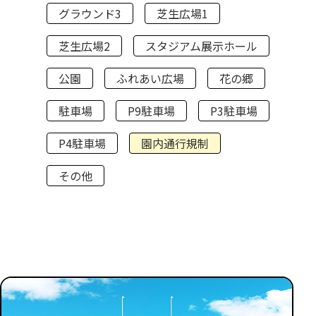
グラウンド3
芝生広場1
芝生広場2
スタジアム展示ホール
公園
ふれあい広場
花の郷
駐車場
P9駐車場
P3駐車場
P4駐車場
園内通行規制
その他