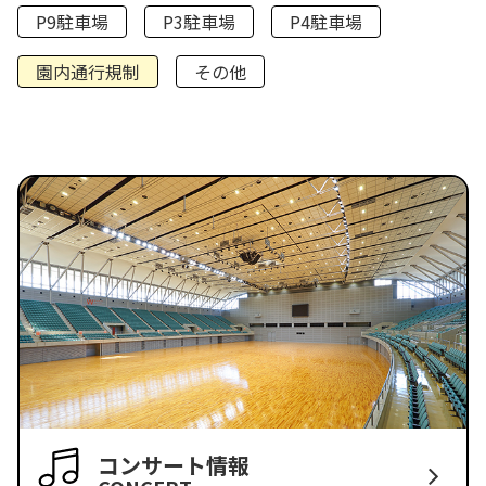
P9駐車場
P3駐車場
P4駐車場
園内通行規制
その他
コンサート情報