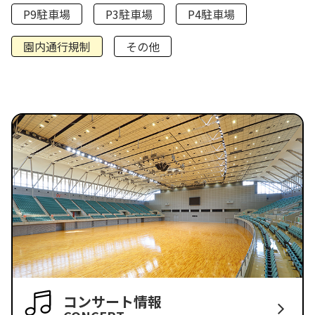
P9駐車場
P3駐車場
P4駐車場
園内通行規制
その他
コンサート情報