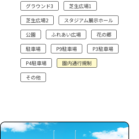
グラウンド3
芝生広場1
芝生広場2
スタジアム展示ホール
公園
ふれあい広場
花の郷
駐車場
P9駐車場
P3駐車場
P4駐車場
園内通行規制
その他