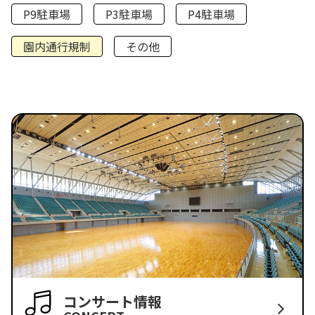
P9駐車場
P3駐車場
P4駐車場
園内通行規制
その他
コンサート情報