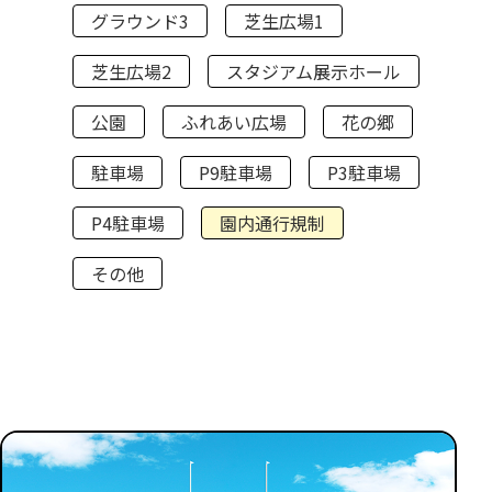
グラウンド3
芝生広場1
芝生広場2
スタジアム展示ホール
公園
ふれあい広場
花の郷
駐車場
P9駐車場
P3駐車場
P4駐車場
園内通行規制
その他