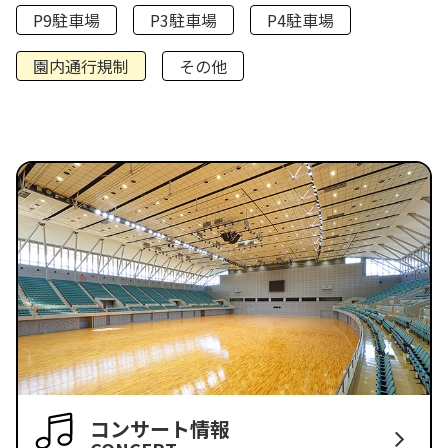
P9駐車場
P3駐車場
P4駐車場
園内通行規制
その他
コンサート情報