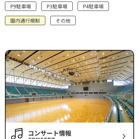
P9駐車場
P3駐車場
P4駐車場
園内通行規制
その他
コンサート情報