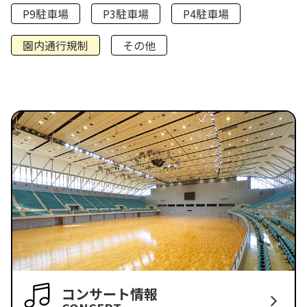
P9駐車場
P3駐車場
P4駐車場
園内通行規制
その他
コンサート情報