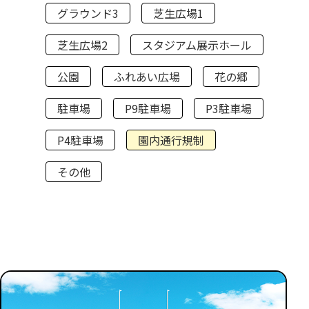
グラウンド3
芝生広場1
芝生広場2
スタジアム展示ホール
公園
ふれあい広場
花の郷
駐車場
P9駐車場
P3駐車場
P4駐車場
園内通行規制
その他