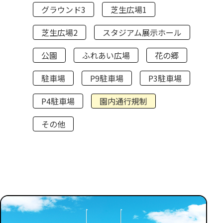
グラウンド3
芝生広場1
芝生広場2
スタジアム展示ホール
公園
ふれあい広場
花の郷
駐車場
P9駐車場
P3駐車場
P4駐車場
園内通行規制
その他