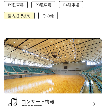
P9駐車場
P3駐車場
P4駐車場
園内通行規制
その他
コンサート情報