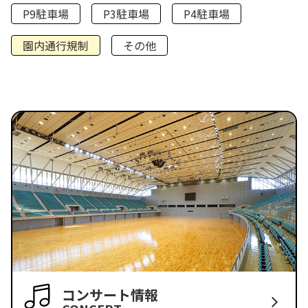
P9駐車場
P3駐車場
P4駐車場
園内通行規制
その他
コンサート情報