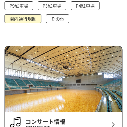
P9駐車場
P3駐車場
P4駐車場
園内通行規制
その他
コンサート情報