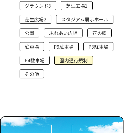
グラウンド3
芝生広場1
芝生広場2
スタジアム展示ホール
公園
ふれあい広場
花の郷
駐車場
P9駐車場
P3駐車場
P4駐車場
園内通行規制
その他