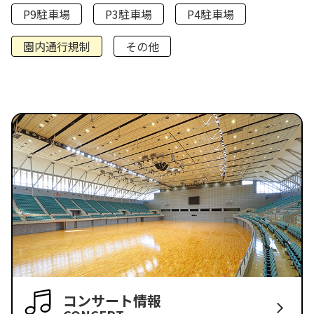
P9駐車場
P3駐車場
P4駐車場
園内通行規制
その他
コンサート情報