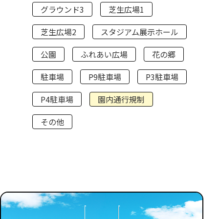
グラウンド3
芝生広場1
芝生広場2
スタジアム展示ホール
公園
ふれあい広場
花の郷
駐車場
P9駐車場
P3駐車場
P4駐車場
園内通行規制
その他