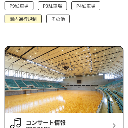
P9駐車場
P3駐車場
P4駐車場
園内通行規制
その他
コンサート情報