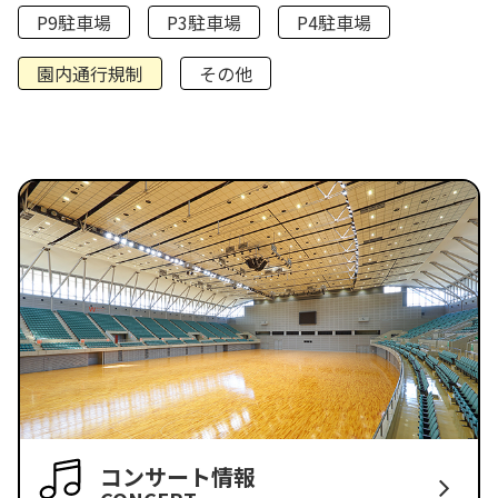
P9駐車場
P3駐車場
P4駐車場
園内通行規制
その他
コンサート情報